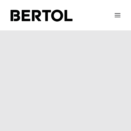
FITTING 40 / 50
BEFIX
BEFLOW
BEGLASS
SOFT METAL
STAIR-LACE