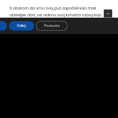
S obzirom da smo svoj put započeli kao mali
obiteljski obrt, ne vidimo svoj konačni razvoj kao
velika tvrtka koja proizvodi standardne dijelove.
Odbij
Postavke
Dapače, želimo što više razvijati svoju kreativnost i
inovativnost te raditi na projekatima u kojima
ćemo pokazati svoju prilagodljivost i razvijati nove
proizvode. U svojoj proizvodnji trudimo se što više
razvijati proizvode koji ispunjavaju određene želje
naših klijenata, a sve to uz ograničene količine te
kratko vrijeme isporuke.