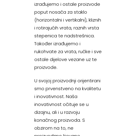
izrađujemo i ostale proizvode
poput nosača za staklo
(horizontalni i vertikalni), kliznih
i rotirajućih vrata, raznih vrsta
stepenica te nadstrešnica.
Također izrađujemo i
rukohvate za vrata, ručke i sve
ostale dijelove vezane uz te
proizvode.
U svojoj proizvodnji orijentirani
smo prvenstveno na kvalitetu
i inovativnost. Naša
inovativnost očituje se u
dizajnu, ali i u razvoju
konačnog proizvoda. S
obzirom na to, ne
proizvodimo lijevane