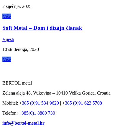
2 siječnja, 2025
Više
Soft Metal – Dom i dizajn članak
Vijesti
10 studenoga, 2020
Više
BERTOL metal
Zelena aleja 48, Vukovina – 10410 Velika Gorica, Croatia
Mobitel:
+385 (0)91 534 9620
|
+385 (0)91 623 5708
Telefon:
+385(0)1 8880 730
info@bertol-metal.hr