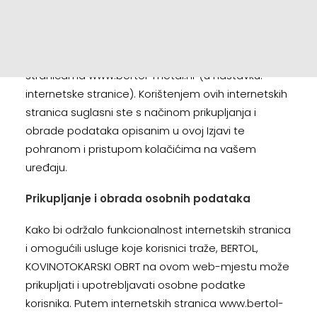
tehnologijama koje pružaju bolje i sigurnije mrežno
CONTACT
iskustvo. Ova Izjava o zaštiti privatnosti odnosi se
EN
na prikupljanje i obradu vaših osobnih podataka te
HR
primjenu kolačića (cookies) na internetskim
stranicama www.bertol-metal.hr (u nastavku:
internetske stranice). Korištenjem ovih internetskih
stranica suglasni ste s načinom prikupljanja i
obrade podataka opisanim u ovoj Izjavi te
pohranom i pristupom kolačićima na vašem
uređaju.
Prikupljanje i obrada osobnih podataka
Kako bi održalo funkcionalnost internetskih stranica
i omogućili usluge koje korisnici traže, BERTOL,
KOVINOTOKARSKI OBRT na ovom web-mjestu može
prikupljati i upotrebljavati osobne podatke
korisnika. Putem internetskih stranica www.bertol-