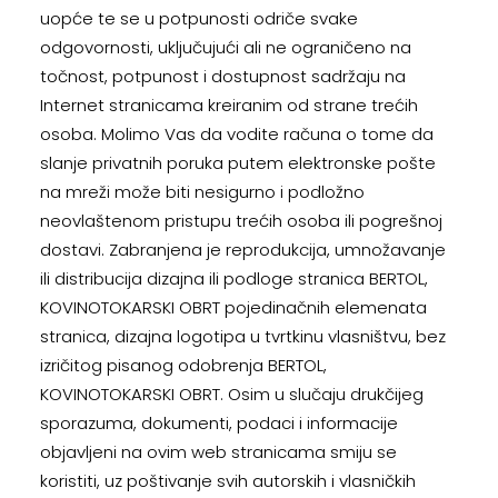
uopće te se u potpunosti odriče svake
odgovornosti, uključujući ali ne ograničeno na
točnost, potpunost i dostupnost sadržaju na
Internet stranicama kreiranim od strane trećih
osoba. Molimo Vas da vodite računa o tome da
slanje privatnih poruka putem elektronske pošte
na mreži može biti nesigurno i podložno
neovlaštenom pristupu trećih osoba ili pogrešnoj
dostavi. Zabranjena je reprodukcija, umnožavanje
ili distribucija dizajna ili podloge stranica BERTOL,
KOVINOTOKARSKI OBRT pojedinačnih elemenata
stranica, dizajna logotipa u tvrtkinu vlasništvu, bez
izričitog pisanog odobrenja BERTOL,
KOVINOTOKARSKI OBRT. Osim u slučaju drukčijeg
sporazuma, dokumenti, podaci i informacije
objavljeni na ovim web stranicama smiju se
koristiti, uz poštivanje svih autorskih i vlasničkih