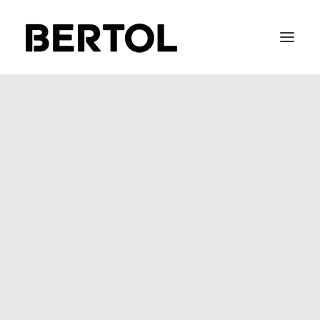
FITTING 40 / 50
BEFIX
BEFLOW
BEGLASS
SOFT METAL
STAIR-LACE
Pravilo privatnosti &
Cookies
BERTOL, KOVINOTOKARSKI OBRT poštuje vašu
privatnost i temelji svoje internetske stranice na