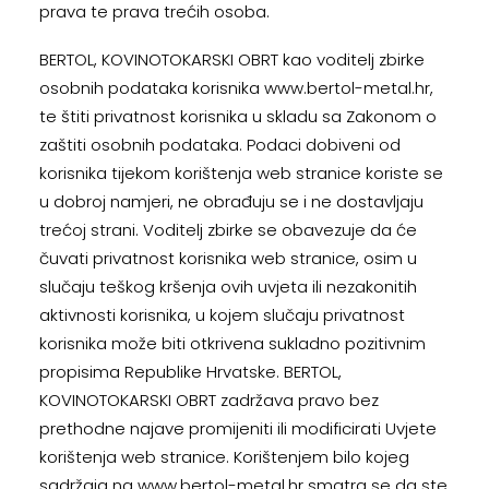
prava te prava trećih osoba.
BERTOL, KOVINOTOKARSKI OBRT kao voditelj zbirke
osobnih podataka korisnika www.bertol-metal.hr,
te štiti privatnost korisnika u skladu sa Zakonom o
zaštiti osobnih podataka. Podaci dobiveni od
korisnika tijekom korištenja web stranice koriste se
u dobroj namjeri, ne obrađuju se i ne dostavljaju
trećoj strani. Voditelj zbirke se obavezuje da će
čuvati privatnost korisnika web stranice, osim u
slučaju teškog kršenja ovih uvjeta ili nezakonitih
aktivnosti korisnika, u kojem slučaju privatnost
korisnika može biti otkrivena sukladno pozitivnim
propisima Republike Hrvatske. BERTOL,
KOVINOTOKARSKI OBRT zadržava pravo bez
prethodne najave promijeniti ili modificirati Uvjete
korištenja web stranice. Korištenjem bilo kojeg
sadržaja na www.bertol-metal.hr smatra se da ste