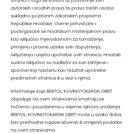
stranici mogu se koristiti uz poštivanje svih
autorskih i srodnih prava te prava trećih osoba
sukladno pozitivnim zakonskim propisima
Republike Hrvatske. Ovime prihvaćate i
podvrgavate se hrvatskom materijalnom pravu
kao isključivo mjerodavnom za tumačenje,
primjenu i pravne učinke svih dopuštenja,
isključenja i uvjeta upotrebe ovih stranica. Hrvatski
sudovi isključivo su nadležni za sve zahtjeve i
sporove koji nastanu kao rezultat upotrebe
predmetnih stranica ili u vezi s njima.
Informacije koje BERTOL, KOVINOTOKARSKI OBRT
objavljuje na ovim stranicama smatraju se
točnima i pouzdanima u vrijeme njihova unošenja.
BERTOL, KOVINOTOKARSKI OBRT može u svako doba,
bez prethodne najave ažurirati ili izmijeniti podatke
na ovim stranicama.