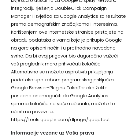
izvješća o utiscima za Google Display Network,
integraciju rješenja DoubleClick Campaign
Manager i izvješća za Google Analytics za rezultate
prema demografskim značajkama i interesima.
Korištenjem ove internetske stranice pristajete na
obradu podataka o vama koje je prikupio Google
na gore opisani način i u prethodno navedene
svrhe. Da bi ovaj prigovor bio dugoročno važeći,
vaš preglednik mora prihvaćati kolačiće.
Alternativno se možete usprotiviti prikupljanju
podataka upotrebom programskog priključka
Google Browser-Plugins. Također ako želite
posebno onemogućiti da Google Analytics
sprema kolačiće na vaše računalo, možete to
učiniti na poveznici:
https://tools.google.com/dlpage/gaoptout
Informacije vezane uz Vaša prava